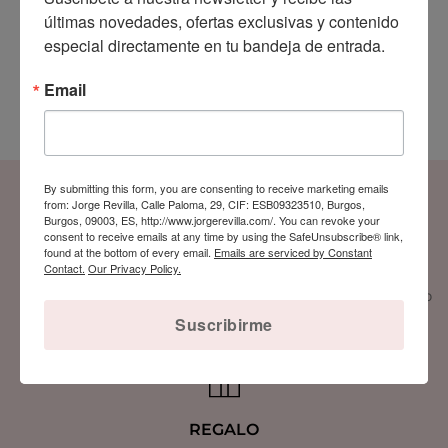
últimas novedades, ofertas exclusivas y contenido 
especial directamente en tu bandeja de entrada.
Notificarme cuando esté disponible
Email
By submitting this form, you are consenting to receive marketing emails
from: Jorge Revilla, Calle Paloma, 29, CIF: ESB09323510, Burgos,
Burgos, 09003, ES, http://www.jorgerevilla.com/. You can revoke your
consent to receive emails at any time by using the SafeUnsubscribe® link,
ENVÍOS
PAGO SEGURO
found at the bottom of every email.
Emails are serviced by Constant
Contact.
Our Privacy Policy.
Envío gratuito a USA
Compra y paga 100% seguro
a partir de $149
La fiabilidad es lo primero
Suscribirme
REGALO