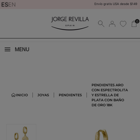
ES
EN
Envío gratis USA desde $149
0
MENU
PENDIENTES ARO
CON ESPECTROLITA
INICIO
JOYAS
PENDIENTES
Y ESTRELLA DE
PLATA CON BAÑO
DE ORO 18K