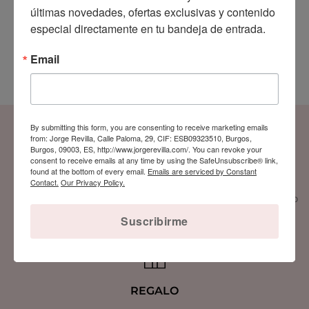
últimas novedades, ofertas exclusivas y contenido 
especial directamente en tu bandeja de entrada.
Notificarme cuando esté disponible
Email
By submitting this form, you are consenting to receive marketing emails
from: Jorge Revilla, Calle Paloma, 29, CIF: ESB09323510, Burgos,
Burgos, 09003, ES, http://www.jorgerevilla.com/. You can revoke your
consent to receive emails at any time by using the SafeUnsubscribe® link,
ENVÍOS
PAGO SEGURO
found at the bottom of every email.
Emails are serviced by Constant
Contact.
Our Privacy Policy.
Envío gratuito a USA
Compra y paga 100% seguro
a partir de $149
La fiabilidad es lo primero
Suscribirme
REGALO