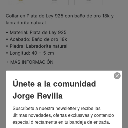
Collar en Plata de Ley 925 con baño de oro 18k y
labradorita natural.
• Material: Plata de Ley 925
• Acabado: Baño de oro 18k
• Piedra: Labradorita natural
• Longitud: 40 + 5 cm
+
MÁS INFORMACIÓN
Únete a la comunidad
280,00 $
Jorge Revilla
Suscríbete a nuestra newsletter y recibe las 
AÑADIR AL CARRITO
últimas novedades, ofertas exclusivas y contenido 
especial directamente en tu bandeja de entrada.