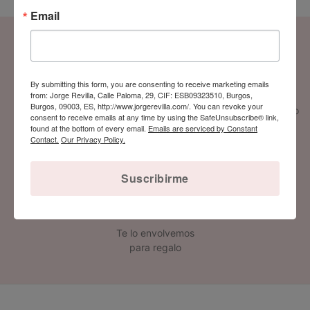
Email
ENVÍOS
PAGO SEGURO
By submitting this form, you are consenting to receive marketing emails
from: Jorge Revilla, Calle Paloma, 29, CIF: ESB09323510, Burgos,
Burgos, 09003, ES, http://www.jorgerevilla.com/. You can revoke your
Envío gratuito a USA
Compra y paga 100% seguro
consent to receive emails at any time by using the SafeUnsubscribe® link,
a partir de $149
La fiabilidad es lo primero
found at the bottom of every email.
Emails are serviced by Constant
Contact.
Our Privacy Policy.
Suscribirme
REGALO
Te lo envolvemos
para regalo